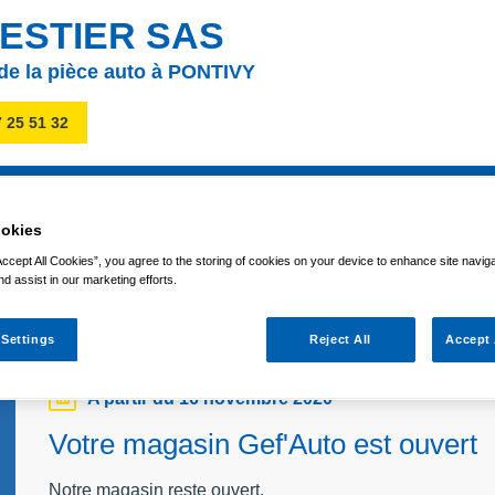
ESTIER SAS
 de la pièce auto à PONTIVY
7 25 51 32
GASIN
NOTRE QUALITÉ DE SERVICE
PROMOTIONS
AC
okies
Accept All Cookies”, you agree to the storing of cookies on your device to enhance site navig
S
nd assist in our marketing efforts.
 Settings
Reject All
Accept 
A partir du 16 novembre 2020
Votre magasin Gef'Auto est ouvert
Notre magasin reste ouvert.